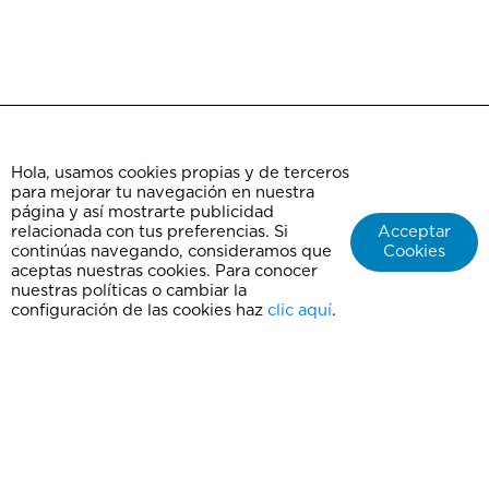
Hola, usamos cookies propias y de terceros
para mejorar tu navegación en nuestra
Contact
página y así mostrarte publicidad
Frequently Asked Questions
relacionada con tus preferencias. Si
Acceptar
continúas navegando, consideramos que
Cookies
TERMS AND CONDITIONS
aceptas nuestras cookies. Para conocer
Notice of Privacy
nuestras políticas o cambiar la
Agency ChepeXplora
configuración de las cookies haz
clic aquí
.
Our official website is chepe.mx
We are not responsible for the purchase of tickets on any page other than this.