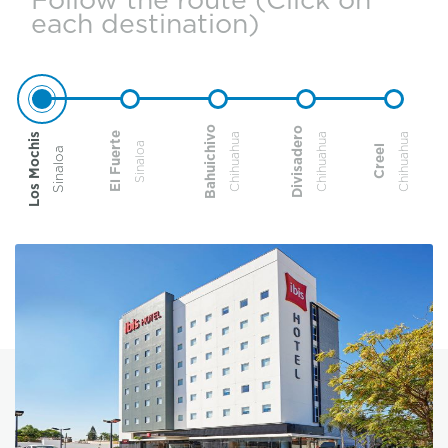
Follow the route (Click on
each destination)
Bahuichivo
Divisadero
El Fuerte
Chihuahua
Chihuahua
Chihuahua
Los Mochis
Sinaloa
Creel
Sinaloa