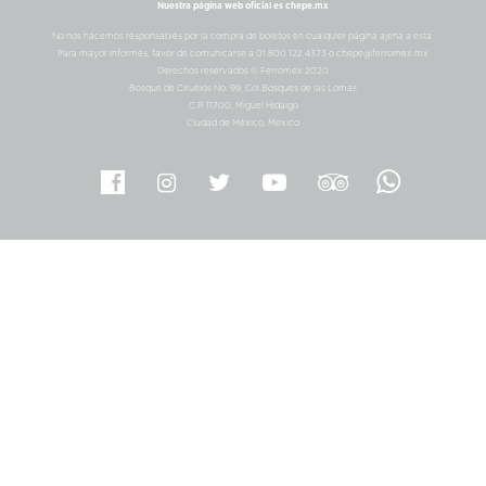
Nuestra página web oficial es chepe.mx
No nos hacemos responsables por la compra de boletos en cualquier página ajena a esta.
Para mayor informes, favor de comunicarse a 01 800 122 4373 o chepe@ferromex.mx
Derechos reservados © Ferromex 2020
Bosque de Ciruelos No. 99, Col Bosques de las Lomas
C.P. 11700, Miguel Hidalgo
Ciudad de México, Mexico