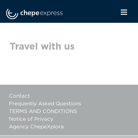
Travel with us
Contact
Frequently Asked Questions
TERMS AND CONDITIONS
Notice of Privacy
Agency ChepeXplora