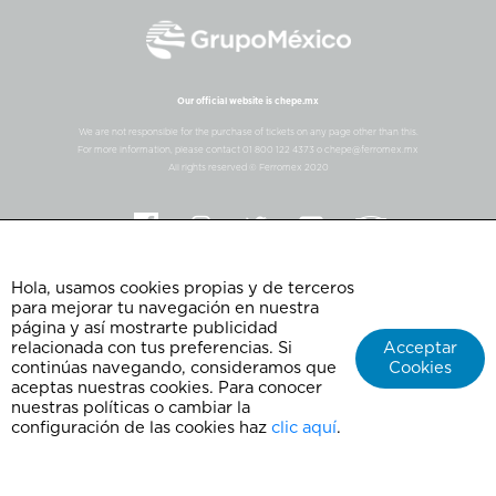
Our official website is chepe.mx
We are not responsible for the purchase of tickets on any page other than this.
For more information, please contact 01 800 122 4373 o chepe@ferromex.mx
All rights reserved © Ferromex 2020
Hola, usamos cookies propias y de terceros
para mejorar tu navegación en nuestra
página y así mostrarte publicidad
relacionada con tus preferencias. Si
Acceptar
continúas navegando, consideramos que
Cookies
aceptas nuestras cookies. Para conocer
nuestras políticas o cambiar la
configuración de las cookies haz
clic aquí
.