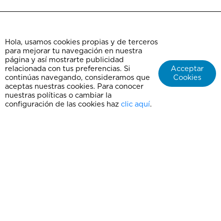
Hola, usamos cookies propias y de terceros
Preguntas Frecuentes
para mejorar tu navegación en nuestra
Nuestro Blog
página y así mostrarte publicidad
Testimonio de clientes
relacionada con tus preferencias. Si
Acceptar
continúas navegando, consideramos que
Cookies
Términos y condiciones
aceptas nuestras cookies. Para conocer
Políticas de Grupos
nuestras políticas o cambiar la
Aviso de privacidad
configuración de las cookies haz
clic aquí
.
Agencia de viajes ChepeXplora
Contáctanos
Facturación
Nuestra página web oficial es chepe.mx
No nos hacemos responsables por la compra de boletos en cualquier página ajena a esta.