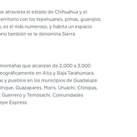
ue atraviesa el estado de Chihuahua y el
rritorio con los tepehuanes, pimas, guarojíos
n, es el más numeroso, y habita un espacio
orio también se le denomina Sierra
 montañas que alcanzan de 2,000 a 3,000
geográficamente en Alta y Baja Tarahumara.
as y pueblos en los municipios de Guadalupe
Urique, Guazapares, Moris, Uruachi, Chínipas,
, Guerrero y Temósachi. Comunidades
hepe Express.