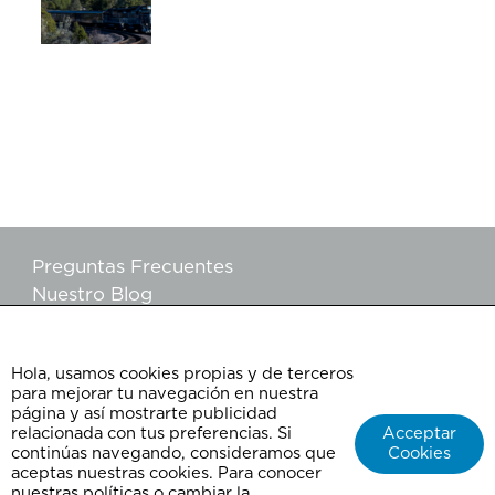
Preguntas Frecuentes
Nuestro Blog
Testimonio de clientes
Términos y condiciones
Hola, usamos cookies propias y de terceros
Políticas de Grupos
para mejorar tu navegación en nuestra
Aviso de privacidad
página y así mostrarte publicidad
Agencia de viajes ChepeXplora
relacionada con tus preferencias. Si
Acceptar
continúas navegando, consideramos que
Cookies
Contáctanos
aceptas nuestras cookies. Para conocer
Facturación
nuestras políticas o cambiar la