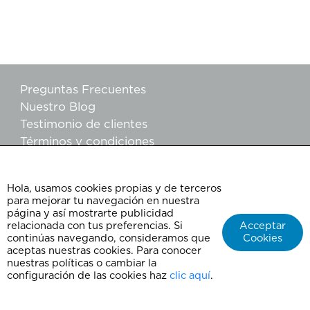
Preguntas Frecuentes
Nuestro Blog
Testimonio de clientes
Términos y condiciones
Políticas de Grupos
Aviso de privacidad
Hola, usamos cookies propias y de terceros
Agencia de viajes ChepeXplora
para mejorar tu navegación en nuestra
Contáctanos
página y así mostrarte publicidad
relacionada con tus preferencias. Si
Acceptar
Facturación
continúas navegando, consideramos que
Cookies
aceptas nuestras cookies. Para conocer
nuestras políticas o cambiar la
configuración de las cookies haz
clic aquí
.