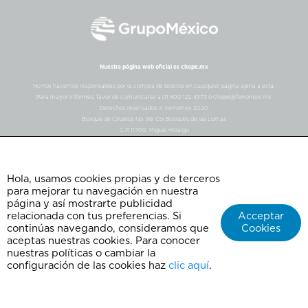
Nuestra página web oficial es chepe.mx
No nos hacemos responsables por la compra de boletos en cualquier página ajena a esta.
Para mayor informes, favor de comunicarse a 01 800 122 4373 o chepe@ferromex.mx
Derechos reservados © Ferromex 2020
Bosque de Ciruelos No. 99, Col Bosques de las Lomas
C.P. 11700, Miguel Hidalgo
Ciudad de México, Mexico
Hola, usamos cookies propias y de terceros
para mejorar tu navegación en nuestra
página y así mostrarte publicidad
relacionada con tus preferencias. Si
Acceptar
continúas navegando, consideramos que
Cookies
aceptas nuestras cookies. Para conocer
nuestras políticas o cambiar la
configuración de las cookies haz
clic aquí
.