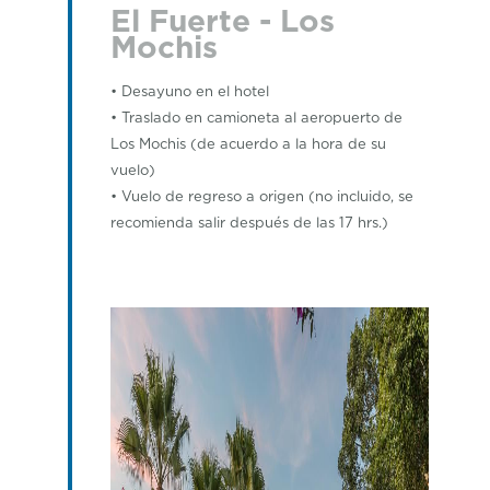
El Fuerte - Los
Mochis
• Desayuno en el hotel
• Traslado en camioneta al aeropuerto de
Los Mochis (de acuerdo a la hora de su
vuelo)
• Vuelo de regreso a origen (no incluido, se
recomienda salir después de las 17 hrs.)