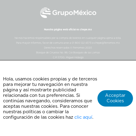
Nuestra página web oficial es chepe.mx
No nos hacemos responsables por la compra de boletos en cualquier página ajena a esta.
Para mayor informes, favor de comunicarse a 01 800 122 4373 o chepe@ferromex.mx
Derechos reservados © Ferromex 2020
Bosque de Ciruelos No. 99, Col Bosques de las Lomas
C.P. 11700, Miguel Hidalgo
Ciudad de México, Mexico
Hola, usamos cookies propias y de terceros
para mejorar tu navegación en nuestra
página y así mostrarte publicidad
relacionada con tus preferencias. Si
Acceptar
continúas navegando, consideramos que
Cookies
aceptas nuestras cookies. Para conocer
nuestras políticas o cambiar la
configuración de las cookies haz
clic aquí
.